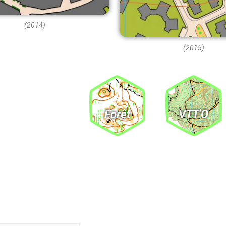
(2014)
(2015)
Forêt
VTT'O